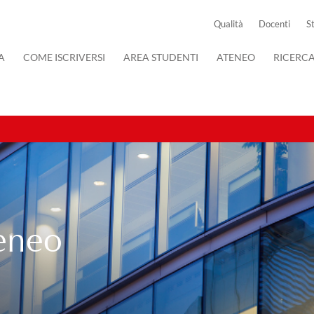
Qualità
Docenti
S
A
COME ISCRIVERSI
AREA STUDENTI
ATENEO
RICERC
teneo