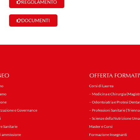
REGOLAMENTO
DOCUMENTI
NEO
OFFERTA FORMATI
mo
Corsi di Laurea
iamo
– Medicina e Chirurgia (Magistr
ione
– Odontoiatria e Protesi Dentar
zzazione e Governance
– Professioni Sanitarie (Trienna
i
– Scienze della Nutrizione Uma
re Sanitarie
Master e Corsi
i ammissione
Formazione Insegnanti