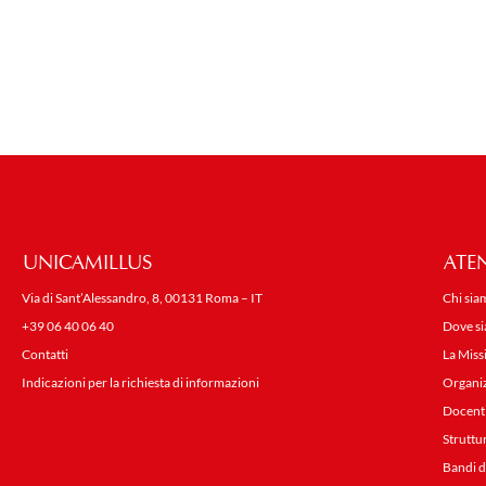
UNICAMILLUS
ATE
Via di Sant’Alessandro, 8, 00131 Roma – IT
Chi sia
+39 06 40 06 40
Dove s
Contatti
La Miss
Indicazioni per la richiesta di informazioni
Organi
Docent
Struttu
Bandi d