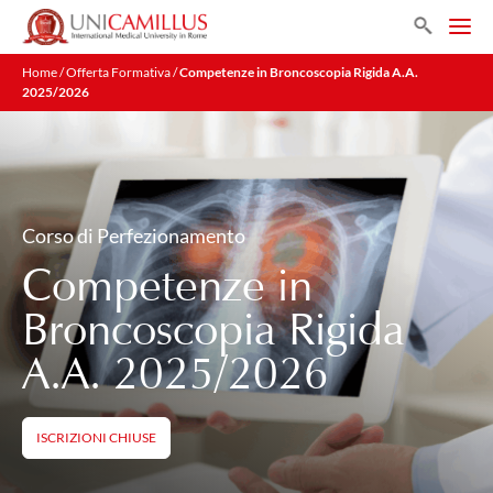
Search
Home
/
Offerta Formativa
/
Competenze in Broncoscopia Rigida A.A.
2025/2026
Corso di Perfezionamento
Competenze in
Broncoscopia Rigida
A.A. 2025/2026
ISCRIZIONI CHIUSE