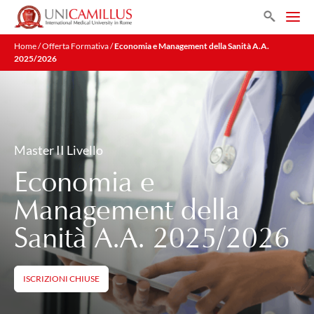
Search
Home
/
Offerta Formativa
/
Economia e Management della Sanità A.A.
2025/2026
Master II Livello
Economia e
Management della
Sanità A.A. 2025/2026
ISCRIZIONI CHIUSE