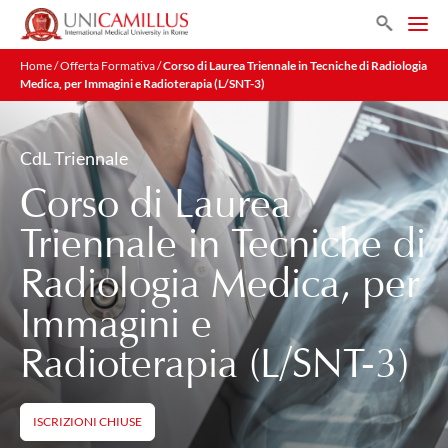
Search
Home
/
Offerta Formativa
/
Corso di Laurea Triennale in Tecniche di Radiologia
Medica, per Immagini e Radioterapia (L/SNT-3)
CdL Triennale
Corso di Laurea
Triennale in Tecniche di
Radiologia Medica, per
Immagini e
Radioterapia (L/SNT-3)
ISCRIZIONI CHIUSE