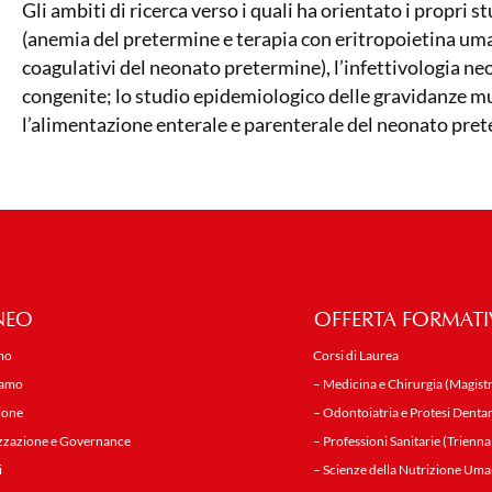
Gli ambiti di ricerca verso i quali ha orientato i propri
(anemia del pretermine e terapia con eritropoietina um
coagulativi del neonato pretermine), l’infettivologia neo
congenite; lo studio epidemiologico delle gravidanze mu
l’alimentazione enterale e parenterale del neonato pre
NEO
OFFERTA FORMATI
mo
Corsi di Laurea
iamo
– Medicina e Chirurgia (Magistr
ione
– Odontoiatria e Protesi Dentar
zzazione e Governance
– Professioni Sanitarie (Trienna
i
– Scienze della Nutrizione Uma