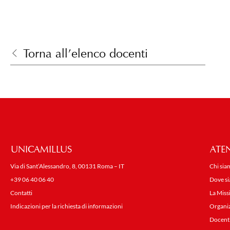
Torna all’elenco docenti
UNICAMILLUS
ATE
Via di Sant’Alessandro, 8, 00131 Roma – IT
Chi sia
+39 06 40 06 40
Dove s
Contatti
La Miss
Indicazioni per la richiesta di informazioni
Organi
Docent