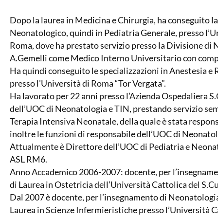
Dopo la laurea in Medicina e Chirurgia, ha conseguito la 
Neonatologico, quindi in Pediatria Generale, presso l’U
Roma, dove ha prestato servizio presso la Divisione di 
A.Gemelli come Medico Interno Universitario con compi
Ha quindi conseguito le specializzazioni in Anestesia e
presso l’Università di Roma “Tor Vergata”.
Ha lavorato per 22 anni presso l’Azienda Ospedaliera S
dell’UOC di Neonatologia e TIN, prestando servizio semp
Terapia Intensiva Neonatale, della quale è stata respon
inoltre le funzioni di responsabile dell’UOC di Neonato
Attualmente è Direttore dell’UOC di Pediatria e Neonato
ASL RM6.
Anno Accademico 2006-2007: docente, per l’insegnament
di Laurea in Ostetricia dell’Università Cattolica del S.
Dal 2007 è docente, per l’insegnamento di Neonatologia e
Laurea in Scienze Infermieristiche presso l’Università C