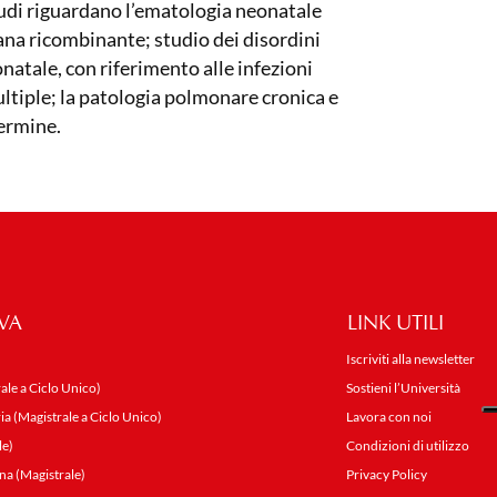
 studi riguardano l’ematologia neonatale
ana ricombinante; studio dei disordini
natale, con riferimento alle infezioni
ltiple; la patologia polmonare cronica e
termine.
VA
LINK UTILI
Iscriviti alla newsletter
ale a Ciclo Unico)
Sostieni l’Università
ia (Magistrale a Ciclo Unico)
Lavora con noi
le)
Condizioni di utilizzo
na (Magistrale)
Privacy Policy