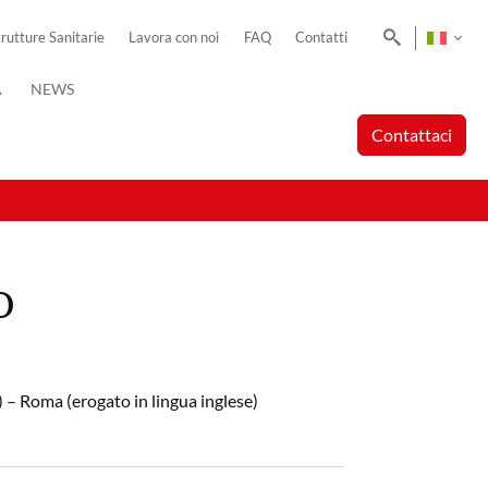
Cerca
trutture Sanitarie
Lavora con noi
FAQ
Contatti
A
NEWS
Contattaci
o
 – Roma (erogato in lingua inglese)