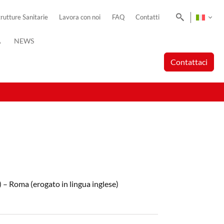
Cerca
trutture Sanitarie
Lavora con noi
FAQ
Contatti
A
NEWS
Contattaci
 – Roma (erogato in lingua inglese)