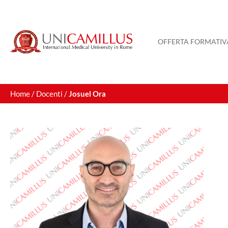
Vai
al
contenuto
OFFERTA FORMATIV
Home
/
Docenti
/
Josuel Ora