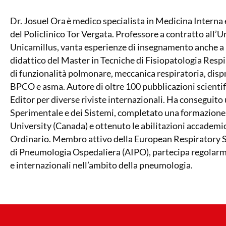
Dr.
Josuel
Ora
è medico specialista in Medicina Interna
del Policlinico Tor Vergata. Professore a contratto all’
Unicamillus
, vanta esperienze di insegnamento anche a 
didattico del Master in Tecniche di Fisiopatologia Respira
di funzionalità polmonare, meccanica respiratoria, disp
BPCO e asma. Autore di oltre
100
pubblicazioni scientif
Editor per diverse riviste internazionali. Ha conseguito
Sperimentale e dei Sistemi, completato una formazione
University (Canada) e ottenuto le abilitazioni accademic
Ordinario. Membro attivo della
European
Respiratory
S
di Pneumologia Ospedaliera (AIPO), partecipa regolarm
e internazionali nell’ambito della pneumologia.