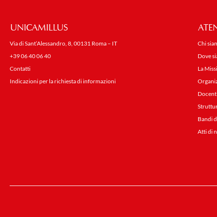
UNICAMILLUS
ATE
Via di Sant’Alessandro, 8, 00131 Roma – IT
Chi sia
+39 06 40 06 40
Dove s
Contatti
La Miss
Indicazioni per la richiesta di informazioni
Organi
Docent
Struttu
Bandi d
Atti di 