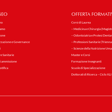
NEO
OFFERTA FORMATI
mo
Corsi di Laurea
iamo
– Medicina e Chirurgia (Magistr
ione
– Odontoiatria e Protesi Dentar
zzazione e Governance
– Professioni Sanitarie (Trienna
i
– Scienze della Nutrizione Uma
re Sanitarie
Master e Corsi
i ammissione
Formazione Insegnanti
notifica
Scuole di Specializzazione
Dottorati di Ricerca – Ciclo XLI