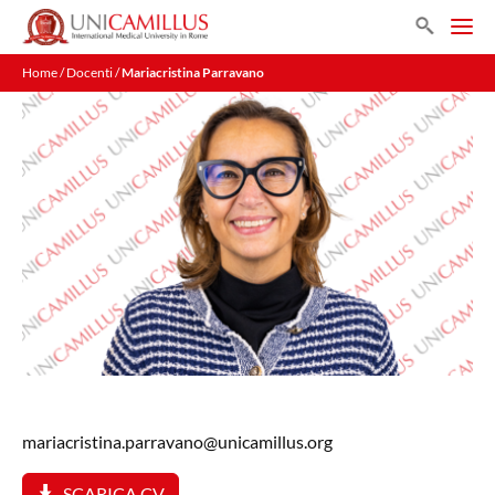
Vai
Search
al
Men
contenuto
Home
/
Docenti
/
Mariacristina Parravano
mariacristina.parravano@unicamillus.org
SCARICA CV