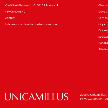
Via di Sant’Alessandro, 8, 00131 Roma – IT
Chi sia
+39 06 40 06 40
Dove s
Contatti
La Miss
Indicazioni per la richiesta di informazioni
Organi
Docent
Struttu
Bandi d
Atti di 
2025 © UniCamillus - S
CF 97962900581 - VA