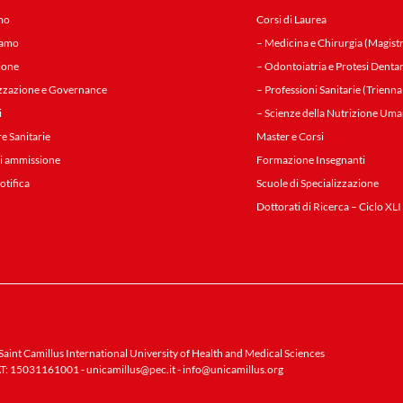
mo
Corsi di Laurea
iamo
– Medicina e Chirurgia (Magistr
ione
– Odontoiatria e Protesi Dentar
zzazione e Governance
– Professioni Sanitarie (Trienna
i
– Scienze della Nutrizione Uma
re Sanitarie
Master e Corsi
i ammissione
Formazione Insegnanti
notifica
Scuole di Specializzazione
Dottorati di Ricerca – Ciclo XLI
aint Camillus International University of Health and Medical Sciences
T: 15031161001 -
unicamillus@pec.it
-
info@unicamillus.org