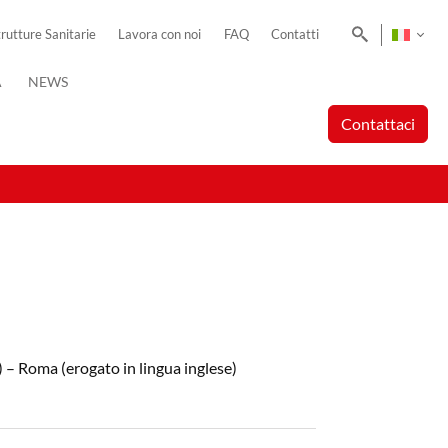
Cerca
trutture Sanitarie
Lavora con noi
FAQ
Contatti
A
NEWS
Contattaci
 – Roma (erogato in lingua inglese)