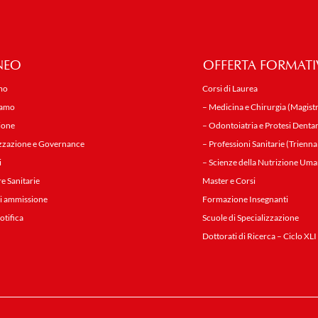
NEO
OFFERTA FORMATI
mo
Corsi di Laurea
iamo
– Medicina e Chirurgia (Magistr
ione
– Odontoiatria e Protesi Dentar
zzazione e Governance
– Professioni Sanitarie (Trienna
i
– Scienze della Nutrizione Uma
re Sanitarie
Master e Corsi
i ammissione
Formazione Insegnanti
notifica
Scuole di Specializzazione
Dottorati di Ricerca – Ciclo XLI