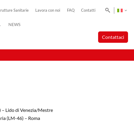
Cerca
trutture Sanitarie
Lavora con noi
FAQ
Contatti
A
NEWS
Contattaci
) – Lido di Venezia/Mestre
aria (LM-46) – Roma