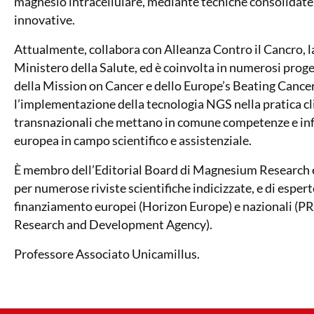
magnesio intracellulare, mediante tecniche consolidate 
innovative.
Attualmente, collabora con Alleanza Contro il Cancro, l
Ministero della Salute, ed è coinvolta in numerosi proge
della Mission on Cancer e dello Europe’s Beating Cancer 
l’implementazione della tecnologia NGS nella pratica cli
transnazionali che mettano in comune competenze e infr
europea in campo scientifico e assistenziale.
È membro dell’Editorial Board di Magnesium Research e 
per numerose riviste scientifiche indicizzate, e di espe
finanziamento europei (Horizon Europe) e nazionali (P
Research and Development Agency).
Professore Associato Unicamillus.