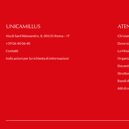
UNICAMILLUS
ATE
Via di Sant’Alessandro, 8, 00131 Roma – IT
Chi sia
+39 06 40 06 40
Dove s
Contatti
La Miss
Indicazioni per la richiesta di informazioni
Organi
Docent
Struttu
Bandi d
Atti di 