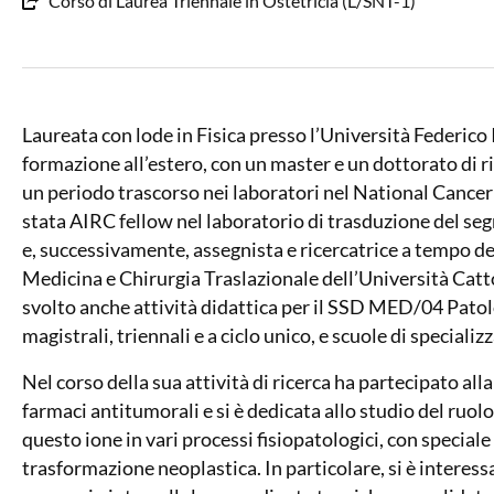
Corso di Laurea Triennale in Ostetricia (L/SNT-1)
Laureata con lode in Fisica presso l’Università Federico 
formazione all’estero, con un master e un dottorato di r
un periodo trascorso nei laboratori nel National Cance
stata AIRC fellow nel laboratorio di trasduzione del se
e, successivamente, assegnista e ricercatrice a tempo d
Medicina e Chirurgia Traslazionale dell’Università Catt
svolto anche attività didattica per il SSD MED/04 Patolo
magistrali, triennali e a ciclo unico, e scuole di speciali
Nel corso della sua attività di ricerca ha partecipato alla
farmaci antitumorali e si è dedicata allo studio del ruolo
questo ione in vari processi fisiopatologici, con speciale
trasformazione neoplastica. In particolare, si è interes