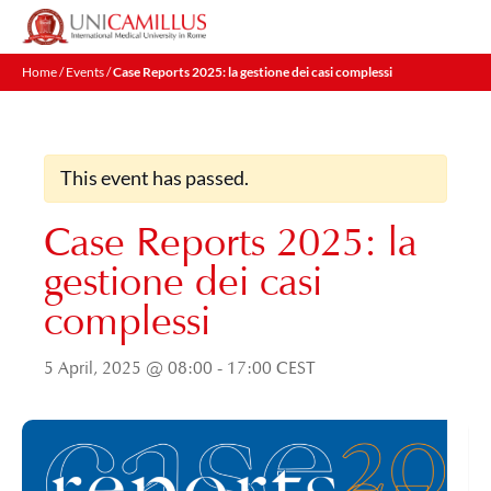
Skip
to
content
Home
/
Events
/
Case Reports 2025: la gestione dei casi complessi
This event has passed.
Case Reports 2025: la
gestione dei casi
complessi
5 April, 2025 @ 08:00
-
17:00
CEST