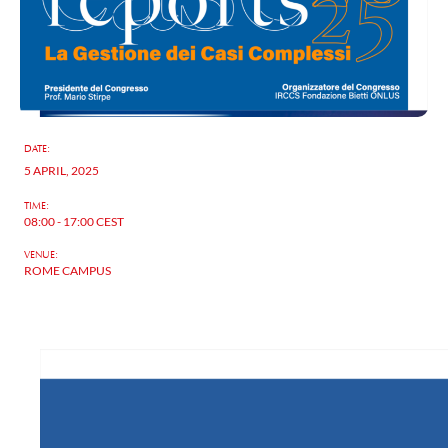
DATE:
5 APRIL, 2025
TIME:
08:00 - 17:00
CEST
VENUE:
ROME CAMPUS