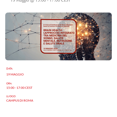
19 Maggio @ 15:00
-
17:00
CEST
DATA:
19 MAGGIO
ORA:
15:00 - 17:00
CEST
LUOGO:
CAMPUS DI ROMA