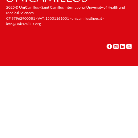
2025 © UniCamillus - Saint Camillus International University of Health and
Medical Sciences
CF 97962900581 - VAT: 15031161001 -
unicamillus@pec.it
-
info@unicamillus.org