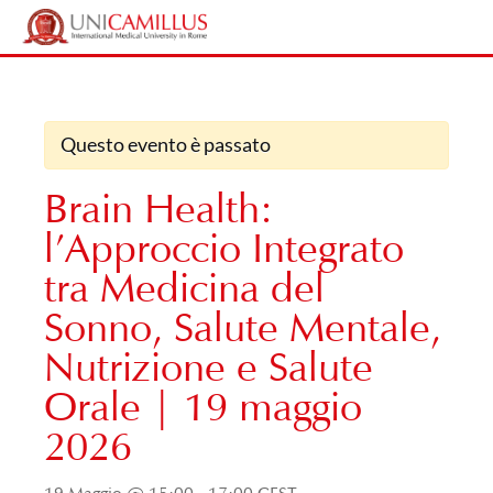
Vai
Home
/
Eventi
/
Brain Health: l’Approccio Integrato tra Medicina del Sonno,
al
Salute Mentale, Nutrizione e Salute Orale | 19 maggio 2026
contenuto
Questo evento è passato
Brain Health:
l’Approccio Integrato
tra Medicina del
Sonno, Salute Mentale,
Nutrizione e Salute
Orale | 19 maggio
2026