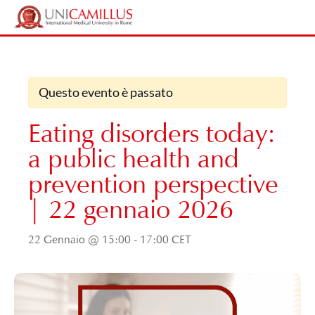
Vai
Home
/
Eventi
/
Eating disorders today: a public health and prevention
al
perspective | 22 gennaio 2026
contenuto
Questo evento è passato
Eating disorders today:
a public health and
prevention perspective
| 22 gennaio 2026
22 Gennaio @ 15:00
-
17:00
CET