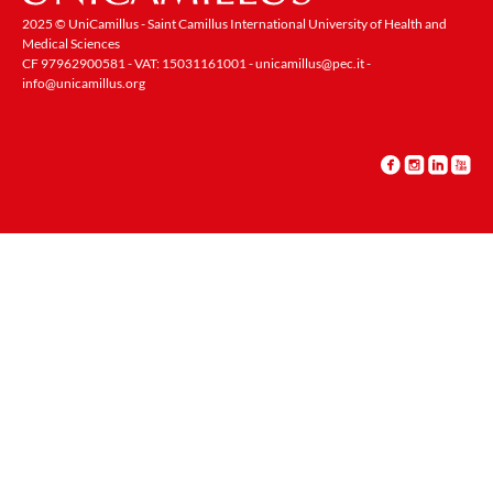
2025 © UniCamillus - Saint Camillus International University of Health and
Medical Sciences
CF 97962900581 - VAT: 15031161001 -
unicamillus@pec.it
-
info@unicamillus.org