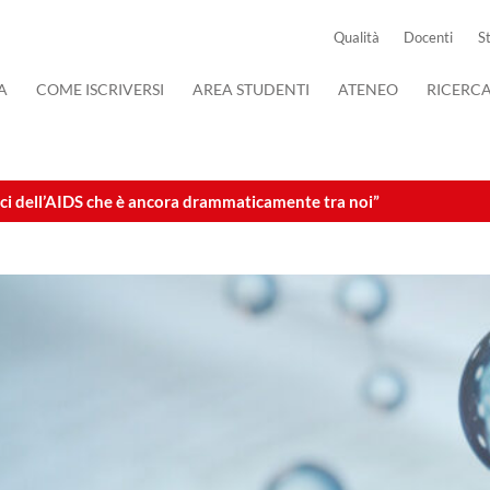
Qualità
Docenti
S
A
COME ISCRIVERSI
AREA STUDENTI
ATENEO
RICERC
ci dell’AIDS che è ancora drammaticamente tra noi”