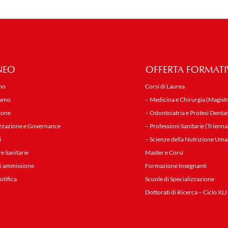
NEO
OFFERTA FORMATI
mo
Corsi di Laurea
iamo
– Medicina e Chirurgia (Magistr
ione
– Odontoiatria e Protesi Dentar
zzazione e Governance
– Professioni Sanitarie (Trienna
i
– Scienze della Nutrizione Uma
re Sanitarie
Master e Corsi
i ammissione
Formazione Insegnanti
notifica
Scuole di Specializzazione
Dottorati di Ricerca – Ciclo XLI