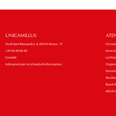
UNICAMILLUS
ATE
Via di Sant’Alessandro, 8, 00131 Roma – IT
Chi sia
+39 06 40 06 40
Dove s
Contatti
La Miss
Indicazioni per la richiesta di informazioni
Organi
Docent
Struttu
Bandi d
Atti di 