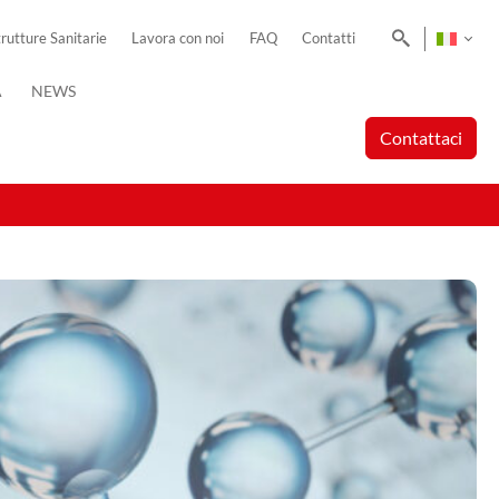
Cerca
trutture Sanitarie
Lavora con noi
FAQ
Contatti
A
NEWS
Contattaci