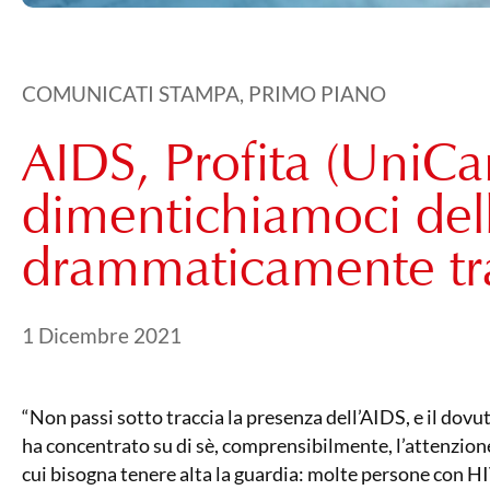
COMUNICATI STAMPA
,
PRIMO PIANO
AIDS, Profita (UniCa
dimentichiamoci del
drammaticamente tr
Pubblicato il
21 Maggio 2024
1 Dicembre 2021
“Non passi sotto traccia la presenza dell’AIDS, e il dov
ha concentrato su di sè, comprensibilmente, l’attenzion
cui bisogna tenere alta la guardia: molte persone con H