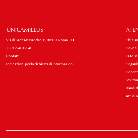
UNICAMILLUS
ATE
Via di Sant’Alessandro, 8, 00131 Roma – IT
Chi sia
+39 06 40 06 40
Dove s
Contatti
La Miss
Indicazioni per la richiesta di informazioni
Organi
Docent
Struttu
Bandi d
Atti di 