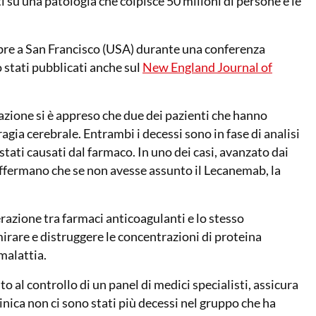
i su una patologia che colpisce 50 milioni di persone e le
embre a San Francisco (USA) durante una conferenza
 stati pubblicati anche sul
New England Journal of
tazione si è appreso che due dei pazienti che hanno
ia cerebrale. Entrambi i decessi sono in fase di analisi
tati causati dal farmaco. In uno dei casi, avanzato dai
 affermano che se non avesse assunto il Lecanemab, la
razione tra farmaci anticoagulanti e lo stesso
are e distruggere le concentrazioni di proteina
malattia.
 al controllo di un panel di medici specialisti, assicura
inica non ci sono stati più decessi nel gruppo che ha