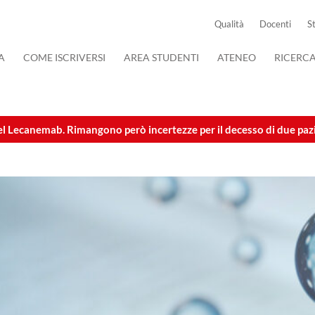
Qualità
Docenti
S
A
COME ISCRIVERSI
AREA STUDENTI
ATENEO
RICERC
el Lecanemab. Rimangono però incertezze per il decesso di due paz