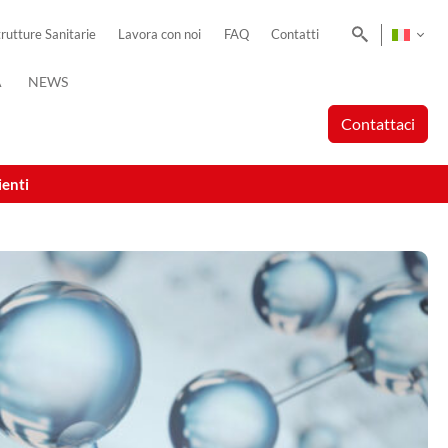
Cerca
trutture Sanitarie
Lavora con noi
FAQ
Contatti
A
NEWS
Contattaci
ienti