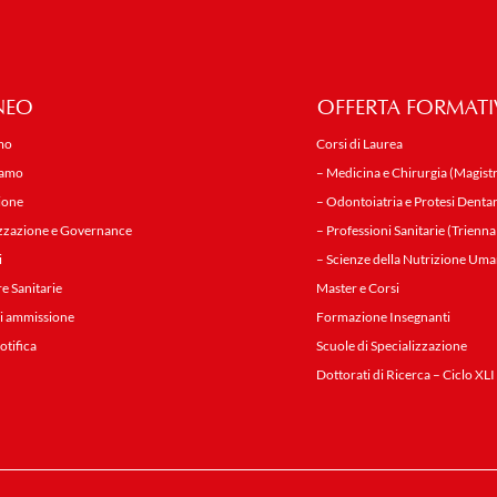
NEO
OFFERTA FORMATI
mo
Corsi di Laurea
iamo
– Medicina e Chirurgia (Magistr
ione
– Odontoiatria e Protesi Dentar
zzazione e Governance
– Professioni Sanitarie (Trienna
i
– Scienze della Nutrizione Uma
re Sanitarie
Master e Corsi
i ammissione
Formazione Insegnanti
notifica
Scuole di Specializzazione
Dottorati di Ricerca – Ciclo XLI