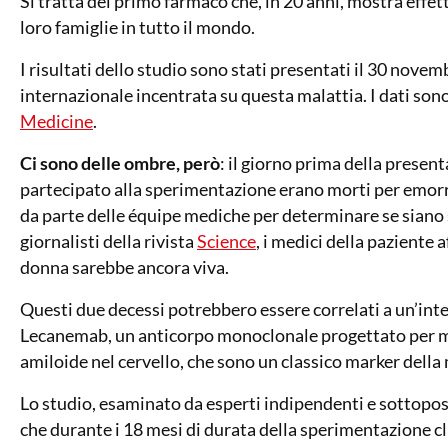
Si tratta del primo farmaco che, in 20 anni, mostra effett
loro famiglie in tutto il mondo.
I risultati dello studio sono stati presentati il 30 nov
internazionale incentrata su questa malattia. I dati sono
Medicine
.
Ci sono delle ombre, però
: il giorno prima della presen
partecipato alla sperimentazione erano morti per emorrag
da parte delle équipe mediche per determinare se siano s
giornalisti della rivista
Science
, i medici della paziente
donna sarebbe ancora viva.
Questi due decessi potrebbero essere correlati a un’inte
Lecanemab, un anticorpo monoclonale progettato per mir
amiloide nel cervello, che sono un classico marker della 
Lo studio, esaminato da esperti indipendenti e sottoposto
che durante i 18 mesi di durata della sperimentazione cl