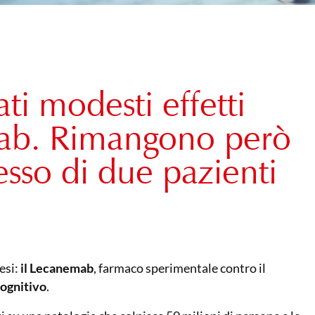
i modesti effetti
mab. Rimangono però
esso di due pazienti
esi:
il Lecanemab
, farmaco sperimentale contro il
cognitivo
.