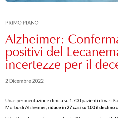
PRIMO PIANO
Alzheimer: Confermat
positivi del Lecane
incertezze per il dec
Pubblicato il
21 Maggio 2024
2 Dicembre 2022
Una sperimentazione clinica su 1.700 pazienti di vari Pa
Morbo di Alzheimer,
riduce in 27 casi su 100 il declino 