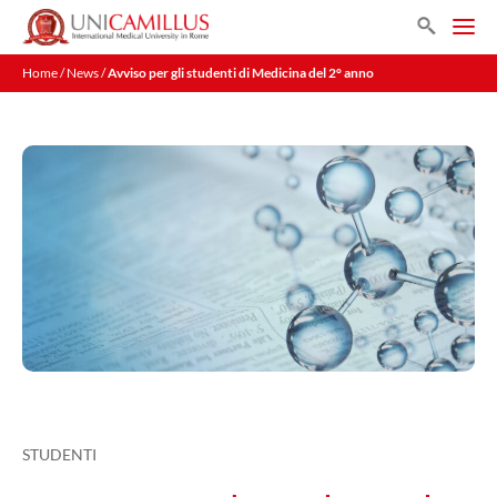
Vai
Search
al
Men
contenuto
Home
/
News
/
Avviso per gli studenti di Medicina del 2° anno
STUDENTI