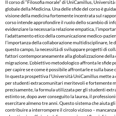
Il corso di “Filosofia morale” di UniCamillus, Università
globale della Medicina. Una delle sfide del corso è guida
visione della medicina fortemente incentrata sul rapport
corso intende approfondire il ruolo dello scambio di in
evidenziare la necessaria relazione empatica, l’importanz
l’adattamento etico della comunicazione medico-paziente 
l’importanza della collaborazione multidisciplinare, le dif
questo campo, la necessità di sviluppare progetti di col
fattori contemporaneamente alla globalizzazione della c
migrazione. L’obiettivo metodologico affronta le sfide p
per capire se e come è possibile affrontarle e sulla base 
In questa prospettiva l’Università UniCamillus mette a 
per studenti extracomunitari meritevoli e fortemente moti
precisamente, la formula utilizzata per gli studenti ext
estinto se, dopo aver conseguito la laurea, il professioni
esercitare almeno tre anni. Questo sistema che aiuta gli 
contribuire a interrompere il circolo vizioso – mancanz