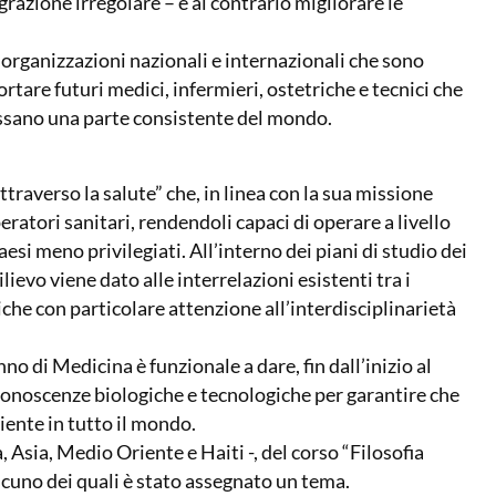
grazione irregolare – e al contrario migliorare le
 organizzazioni nazionali e internazionali che sono
tare futuri medici, infermieri, ostetriche e tecnici che
ssano una parte consistente del mondo.
ttraverso la salute” che, in linea con la sua missione
ratori sanitari, rendendoli capaci di operare a livello
esi meno privilegiati. All’interno dei piani di studio dei
lievo viene dato alle interrelazioni esistenti tra i
niche con particolare attenzione all’interdisciplinarietà
no di Medicina è funzionale a dare, fin dall’inizio al
e conoscenze biologiche e tecnologiche per garantire che
iente in tutto il mondo.
a, Asia, Medio Oriente e Haiti -, del corso “Filosofia
ascuno dei quali è stato assegnato un tema.