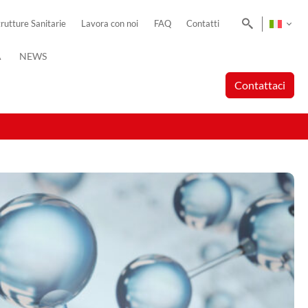
Cerca
trutture Sanitarie
Lavora con noi
FAQ
Contatti
A
NEWS
Contattaci