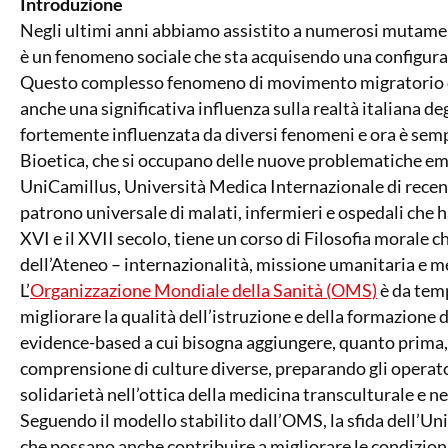
Introduzione
Negli ultimi anni abbiamo assistito a numerosi mutamen
è un fenomeno sociale che sta acquisendo una configura
Questo complesso fenomeno di movimento migratorio dai 
anche una significativa influenza sulla realtà italiana de
fortemente influenzata da diversi fenomeni e ora è semp
Bioetica, che si occupano delle nuove problematiche em
UniCamillus, Università Medica Internazionale di recente
patrono universale di malati, infermieri e ospedali che h
XVI e il XVII secolo, tiene un corso di Filosofia morale 
dell’Ateneo – internazionalità, missione umanitaria e med
L’
Organizzazione Mondiale della Sanità (OMS)
è da tem
migliorare la qualità dell’istruzione e della formazione 
evidence-based a cui bisogna aggiungere, quanto prima, 
comprensione di culture diverse, preparando gli operator
solidarietà nell’ottica della medicina transculturale e nel
Seguendo il modello stabilito dall’OMS, la sfida dell’Un
che possano anche contribuire a migliorare le condizioni