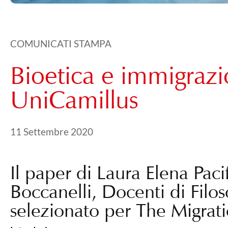
COMUNICATI STAMPA
Bioetica e immigrazi
UniCamillus
Pubblicato il
21 Maggio 2024
11 Settembre 2020
Il paper di Laura Elena Paci
Boccanelli, Docenti di Filo
selezionato per The Migra