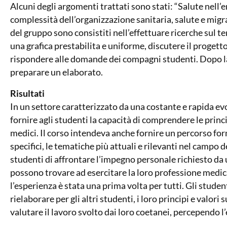
Alcuni degli argomenti trattati sono stati: “Salute nell’e
complessità dell’organizzazione sanitaria, salute e migra
del gruppo sono consistiti nell’effettuare ricerche sul t
una grafica prestabilita e uniforme, discutere il progett
rispondere alle domande dei compagni studenti. Dopo la 
preparare un elaborato.
Risultati
In un settore caratterizzato da una costante e rapida evo
fornire agli studenti la capacità di comprendere le pri
medici. Il corso intendeva anche fornire un percorso for
specifici, le tematiche più attuali e rilevanti nel campo de
studenti di affrontare l’impegno personale richiesto da u
possono trovare ad esercitare la loro professione medica
l’esperienza è stata una prima volta per tutti. Gli student
rielaborare per gli altri studenti, i loro principi e valori 
valutare il lavoro svolto dai loro coetanei, percependo l’