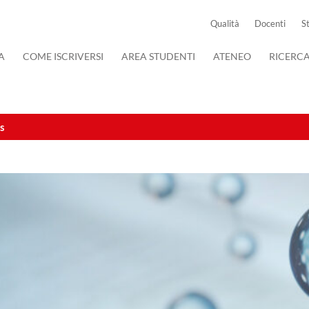
Qualità
Docenti
S
A
COME ISCRIVERSI
AREA STUDENTI
ATENEO
RICERC
us