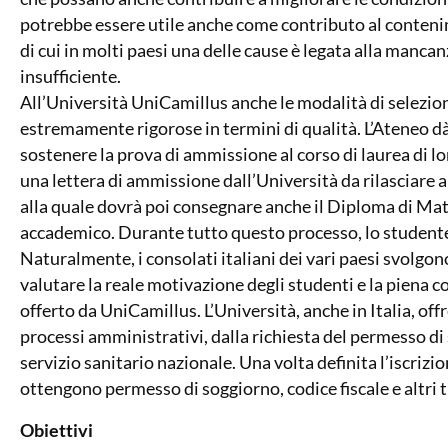
potrebbe essere utile anche come contributo al contenim
di cui in molti paesi una delle cause è legata alla manc
insufficiente.
All’Università UniCamillus anche le modalità di selezio
estremamente rigorose in termini di qualità. L’Ateneo dà 
sostenere la prova di ammissione al corso di laurea di l
una lettera di ammissione dall’Università da rilasciare a
alla quale dovrà poi consegnare anche il Diploma di Matu
accademico. Durante tutto questo processo, lo studente è 
Naturalmente, i consolati italiani dei vari paesi svolgon
valutare la reale motivazione degli studenti e la piena 
offerto da UniCamillus. L’Università, anche in Italia, offr
processi amministrativi, dalla richiesta del permesso di s
servizio sanitario nazionale. Una volta definita l’iscrizi
ottengono permesso di soggiorno, codice fiscale e altri t
Obiettivi