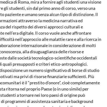
 medica di Roma, mira a fornire agli studenti una visione
re gli studenti, sin dal primo anno di corso, verso una
o paziente e umano senza alcun tipo di distinzione. Il
formazioni attraverso la medicina narrativa ed
a del rispetto dei diversi approcci culturali e
nell’era digitale. Il corso vuole anche affrontare
ficoltà nell’approccio alle malattie rare e alla ricerca in
laborazione internazionale in considerazione di molti
onoscenza, alla disuguaglianza delle risorse e
oste dalle società tecnologico-scientifiche occidentali
di quali presupposti e criteri etico-antropologici.
disposizione un numero significativo di borse di studio
vati ma privi di risorse finanziarie sufficienti. Più
racomunitari è il “prestito d’onore”, cioè completamente
sta ritorna nel proprio Paese (o in uno simile) per
studenti a tornare nei loro paesi di origine può
a di programmi di assistenza sanitaria e background