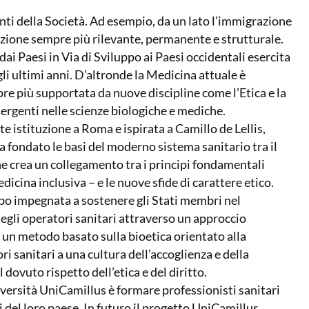
ti della Società. Ad esempio, da un lato l’immigrazione
zione sempre più rilevante, permanente e strutturale.
Paesi in Via di Sviluppo ai Paesi occidentali esercita
gli ultimi anni. D’altronde la Medicina attuale è
re più supportata da nuove discipline come l’Etica e la
ergenti nelle scienze biologiche e mediche.
 istituzione a Roma e ispirata a Camillo de Lellis,
a fondato le basi del moderno sistema sanitario tra il
che crea un collegamento tra i principi fondamentali
icina inclusiva – e le nuove sfide di carattere etico.
po impegnata a sostenere gli Stati membri nel
degli operatori sanitari attraverso un approccio
un metodo basato sulla bioetica orientato alla
i sanitari a una cultura dell’accoglienza e della
 dovuto rispetto dell’etica e del diritto.
iversità UniCamillus è formare professionisti sanitari
 del loro paese. In futuro il progetto UniCamillus