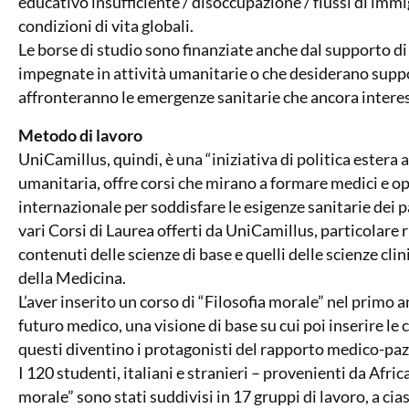
educativo insufficiente / disoccupazione / flussi di immi
condizioni di vita globali.
Le borse di studio sono finanziate anche dal supporto di
impegnate in attività umanitarie o che desiderano suppor
affronteranno le emergenze sanitarie che ancora intere
Metodo di lavoro
UniCamillus, quindi, è una “iniziativa di politica estera a
umanitaria, offre corsi che mirano a formare medici e ope
internazionale per soddisfare le esigenze sanitarie dei pa
vari Corsi di Laurea offerti da UniCamillus, particolare ri
contenuti delle scienze di base e quelli delle scienze cli
della Medicina.
L’aver inserito un corso di “Filosofia morale” nel primo an
futuro medico, una visione di base su cui poi inserire l
questi diventino i protagonisti del rapporto medico-paz
I 120 studenti, italiani e stranieri – provenienti da Afric
morale” sono stati suddivisi in 17 gruppi di lavoro, a ci