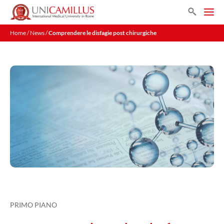
Vai
Search
al
Men
contenuto
Home
/
News
/
Comprendere le disfagie post chirurgiche
PRIMO PIANO