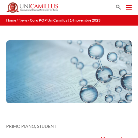
Vai
Search
al
Men
contenuto
Home
/
News
/
Coro POP UniCamillus | 14 novembre 2023
PRIMO PIANO
,
STUDENTI