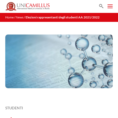
Vai
Search
al
Men
contenuto
Home
/
News
/
Elezioni rappresentanti degli studenti AA 2021/2022
STUDENTI