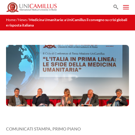
Search
Home
/
News
/
Medicina Umanitaria: a UniCamillus il convegno su crisi globali
e risposta italiana
COMUNICATI STAMPA
,
PRIMO PIANO