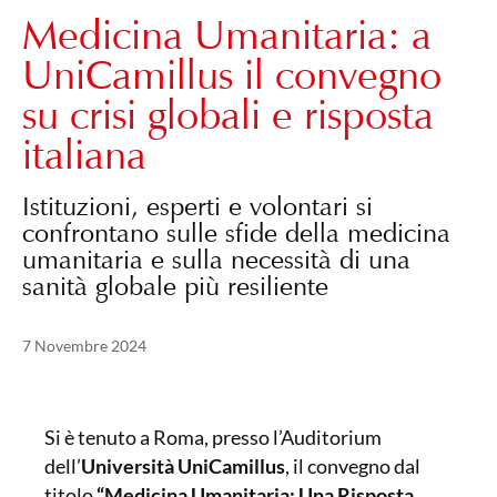
Medicina Umanitaria: a
UniCamillus il convegno
su crisi globali e risposta
italiana
Istituzioni, esperti e volontari si
confrontano sulle sfide della medicina
umanitaria e sulla necessità di una
sanità globale più resiliente
Pubblicato il
6 Marzo 2025
7 Novembre 2024
Si è tenuto a Roma, presso l’Auditorium
dell’
Università UniCamillus
, il convegno dal
titolo
“Medicina Umanitaria: Una Risposta