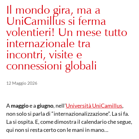
Il mondo gira, ma a
UniCamillus si ferma
volentieri! Un mese tutto
internazionale tra
incontri, visite e
connessioni globali
Pubblicato il
12 Maggio 2026
12 Maggio 2026
A
maggio
e a
giugno
, nell’
Università UniCamillus
,
non solo si parla di “internazionalizzazione”. La si fa.
La si ospita. E, come dimostra il calendario che segue,
qui non si resta certo con le mani in mano…