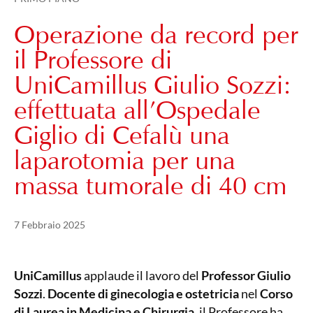
Operazione da record per
il Professore di
UniCamillus Giulio Sozzi:
effettuata all’Ospedale
Giglio di Cefalù una
laparotomia per una
massa tumorale di 40 cm
Pubblicato il
12 Febbraio 2025
7 Febbraio 2025
UniCamillus
applaude il lavoro del
Professor Giulio
Sozzi
.
Docente di ginecologia e ostetricia
nel
Corso
di Laurea in Medicina e Chirurgia
, il Professore ha