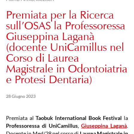
Premiata per la Ricerca
sull’OSAS la Professoressa
Giuseppina Laganà
(docente UniCamillus nel
Corso di Laurea
Magistrale in Odontoiatria
e Protesi Dentaria)
Pubblicato il
21 Maggio 2024
28 Giugno 2023
Premiata al
Taobuk International Book Festival
la
Professoressa di UniCamillus
,
Giuseppina Laganà
.
Docente in Med/28 nel corso di
Laurea Magistrale in