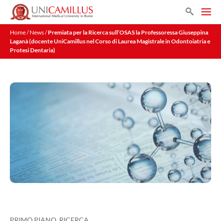
Vai
Search
al
Men
contenuto
Home
/
News
/
Premiata per la Ricerca sull’OSAS la Professoressa Giuseppina
Laganà (docente UniCamillus nel Corso di Laurea Magistrale in Odontoiatria e
Protesi Dentaria)
PRIMO PIANO
,
RICERCA