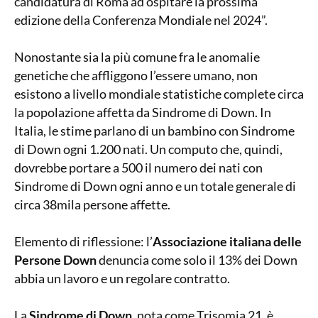
candidatura di Roma ad ospitare la prossima
edizione della Conferenza Mondiale nel 2024”.
Nonostante sia la più comune fra le anomalie
genetiche che affliggono l’essere umano, non
esistono a livello mondiale statistiche complete circa
la popolazione affetta da Sindrome di Down. In
Italia, le stime parlano di un bambino con Sindrome
di Down ogni 1.200 nati. Un computo che, quindi,
dovrebbe portare a 500 il numero dei nati con
Sindrome di Down ogni anno e un totale generale di
circa 38mila persone affette.
Elemento di riflessione: l’
Associazione italiana delle
Persone Down
denuncia come solo il 13% dei Down
abbia un lavoro e un regolare contratto.
La
Sindrome di Down
, nota come Trisomia 21, è