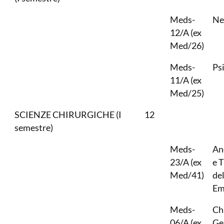
Meds-
Ne
12/A (ex
Med/26)
Meds-
Psi
11/A (ex
Med/25)
SCIENZE CHIRURGICHE (I
12
semestre)
Meds-
An
23/A (ex
e 
Med/41)
del
Em
Meds-
Ch
06/A (ex
Ge