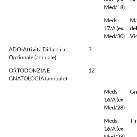
Med/18)
Meds-
Ma
17/A (ex
de
Med/30)
Vi
ADO-Attività Didattica
3
Opzionale (annuale)
ORTODONZIA E
12
GNATOLOGIA (annuale)
Meds-
Gn
16/A (ex
Med/28)
Meds-
Ti
16/A (ex
Med/28)