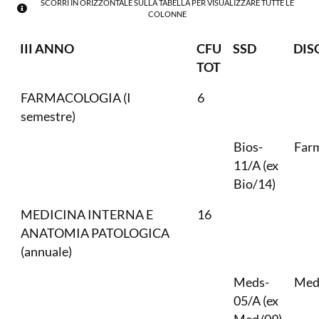
SCORRI IN ORIZZONTALE SULLA TABELLA PER VISUALIZZARE TUTTE LE
COLONNE
III ANNO
CFU
SSD
DIS
TOT
FARMACOLOGIA (I
6
semestre)
Bios-
Far
11/A (ex
Bio/14)
MEDICINA INTERNA E
16
ANATOMIA PATOLOGICA
(annuale)
Meds-
Medi
05/A (ex