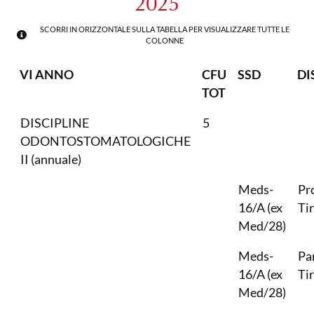
2025
SCORRI IN ORIZZONTALE SULLA TABELLA PER VISUALIZZARE TUTTE LE
COLONNE
VI ANNO
CFU
SSD
DI
TOT
DISCIPLINE
5
ODONTOSTOMATOLOGICHE
II (annuale)
Meds-
Pr
16/A (ex
Ti
Med/28)
Meds-
Pa
16/A (ex
Ti
Med/28)