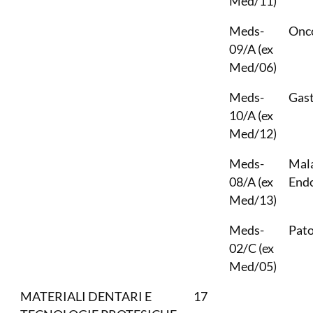
Med/11)
Meds-
Onc
09/A (ex
Med/06)
Meds-
Gast
10/A (ex
Med/12)
Meds-
Mala
08/A (ex
Endo
Med/13)
Meds-
Pato
02/C (ex
Med/05)
MATERIALI DENTARI E
17