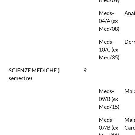
Med/09)
Meds-
Anat
04/A (ex
Med/08)
Meds-
Der
10/C (ex
Med/35)
SCIENZE MEDICHE (I
9
semestre)
Meds-
Mala
09/B (ex
Med/15)
Meds-
Mala
07/B (ex
Card