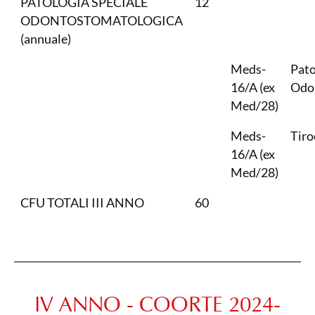
PATOLOGIA SPECIALE
12
ODONTOSTOMATOLOGICA
(annuale)
Meds-
Pato
16/A (ex
Odo
Med/28)
Meds-
Tiro
16/A (ex
Med/28)
CFU TOTALI III ANNO
60
IV ANNO - COORTE 2024-