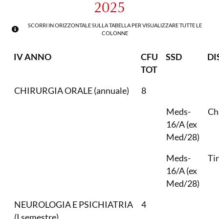
2025
SCORRI IN ORIZZONTALE SULLA TABELLA PER VISUALIZZARE TUTTE LE
COLONNE
IV ANNO
CFU
SSD
DI
TOT
CHIRURGIA ORALE (annuale)
8
Meds-
Ch
16/A (ex
Med/28)
Meds-
Ti
16/A (ex
Med/28)
NEUROLOGIA E PSICHIATRIA
4
(I semestre)