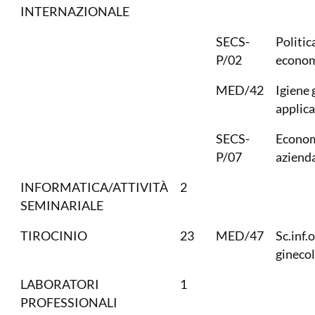
INTERNAZIONALE
SECS-
Politic
P/02
econom
MED/42
Igiene 
applica
SECS-
Econo
P/07
aziend
INFORMATICA/ATTIVITÀ
2
SEMINARIALE
TIROCINIO
23
MED/47
Sc.inf.
gineco
LABORATORI
1
PROFESSIONALI