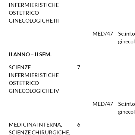
INFERMIERISTICHE
OSTETRICO
GINECOLOGICHE III
MED/47
Sc.inf.
gineco
II ANNO – II SEM.
SCIENZE
7
INFERMIERISTICHE
OSTETRICO
GINECOLOGICHE IV
MED/47
Sc.inf.
gineco
MEDICINA INTERNA,
6
SCIENZE CHIRURGICHE,