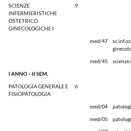
SCIENZE
9
INFERMIERISTICHE
OSTETRICO
GINECOLOGICHE I
med/47
sc.inf.o
ginecol
med/45
scienze 
I ANNO – II SEM.
PATOLOGIA GENERALE E
6
FISIOPATOLOGIA
med/04
patolog
med/05
patologi