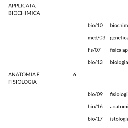
APPLICATA,
BIOCHIMICA
bio/10
biochim
med/03
genetic
fis/07
fisica a
bio/13
biologia
ANATOMIA E
6
FISIOLOGIA
bio/09
fisiolog
bio/16
anatom
bio/17
istologi