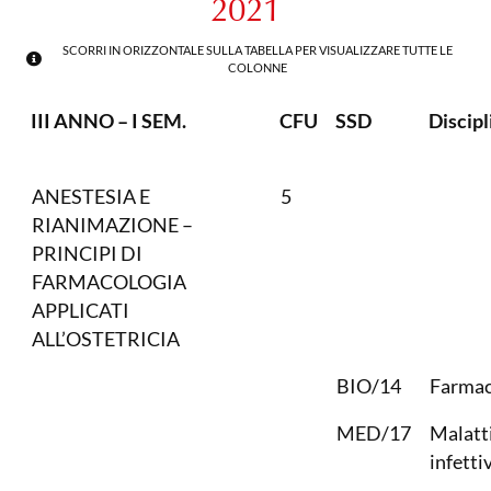
2021
SCORRI IN ORIZZONTALE SULLA TABELLA PER VISUALIZZARE TUTTE LE
COLONNE
III ANNO – I SEM.
CFU
SSD
Discipl
ANESTESIA E
5
RIANIMAZIONE –
PRINCIPI DI
FARMACOLOGIA
APPLICATI
ALL’OSTETRICIA
BIO/14
Farmac
MED/17
Malatt
infetti