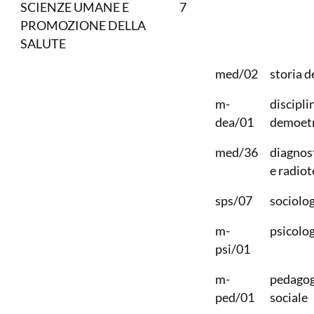
SCIENZE UMANE E
7
PROMOZIONE DELLA
SALUTE
med/02
storia d
m-
discipli
dea/01
demoet
med/36
diagnos
e radiot
sps/07
sociolog
m-
psicolog
psi/01
m-
pedagog
ped/01
sociale