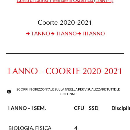
Corso di Laurea Triennale in Ostetricia (L/SNT-1)
Coorte 2020-2021
I ANNO
II ANNO
III ANNO
I ANNO - COORTE 2020-2021
SCORRI IN ORIZZONTALE SULLA TABELLA PER VISUALIZZARE TUTTE LE
COLONNE
I ANNO – I SEM.
CFU
SSD
Discipli
BIOLOGIA, FISICA
4