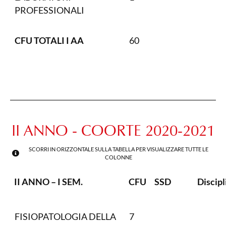
PROFESSIONALI
CFU TOTALI I AA
60
II ANNO - COORTE 2020-2021
SCORRI IN ORIZZONTALE SULLA TABELLA PER VISUALIZZARE TUTTE LE
COLONNE
II ANNO – I SEM.
CFU
SSD
Discipl
FISIOPATOLOGIA DELLA
7