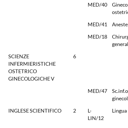
MED/40
Gineco
ostetri
MED/41
Aneste
MED/18
Chirur
genera
SCIENZE
6
INFERMIERISTICHE
OSTETRICO
GINECOLOGICHE V
MED/47
Sc.inf.
gineco
INGLESE SCIENTIFICO
2
L-
Lingua 
LIN/12