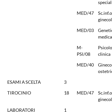
special
MED/47
Sc.inf.
gineco
MED/03
Geneti
medica
M-
Psicolo
PSI/08
clinica
MED/40
Gineco
ostetri
ESAMI A SCELTA
3
TIROCINIO
18
MED/47
Sc.inf.
gineco
LABORATORI
1