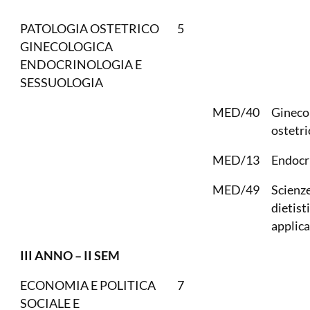
PATOLOGIA OSTETRICO
5
GINECOLOGICA
ENDOCRINOLOGIA E
SESSUOLOGIA
MED/40
Gineco
ostetri
MED/13
Endocr
MED/49
Scienz
dietist
applica
III ANNO – II SEM
ECONOMIA E POLITICA
7
SOCIALE E