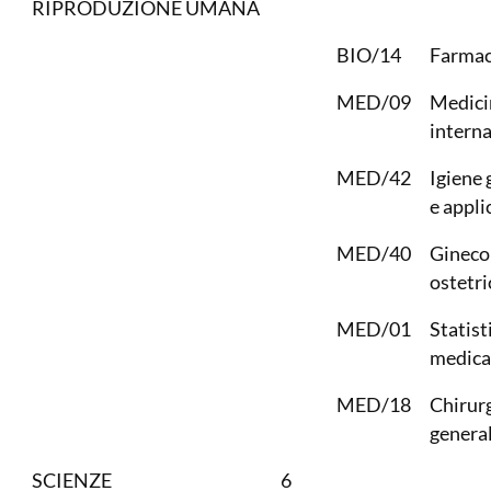
RIPRODUZIONE UMANA
BIO/14
Farmac
MED/09
Medici
intern
MED/42
Igiene 
e appli
MED/40
Gineco
ostetri
MED/01
Statist
medica
MED/18
Chirur
genera
SCIENZE
6