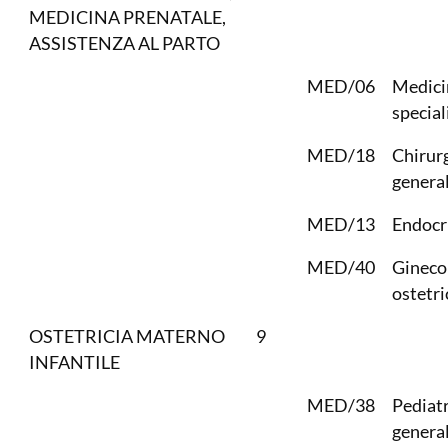
MEDICINA PRENATALE,
ASSISTENZA AL PARTO
MED/06
Medici
special
MED/18
Chirur
genera
MED/13
Endocr
MED/40
Gineco
ostetri
OSTETRICIA MATERNO
9
INFANTILE
MED/38
Pediatr
general