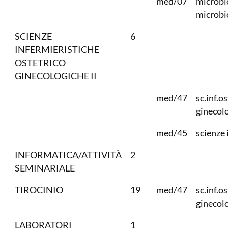
med/07
microbi
microbio
SCIENZE
6
INFERMIERISTICHE
OSTETRICO
GINECOLOGICHE II
med/47
sc.inf.o
ginecol
med/45
scienze 
INFORMATICA/ATTIVITÀ
2
SEMINARIALE
TIROCINIO
19
med/47
sc.inf.o
ginecol
LABORATORI
1