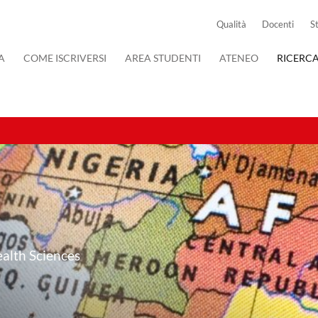
Qualità
Docenti
S
A
COME ISCRIVERSI
AREA STUDENTI
ATENEO
RICERC
ealth Sciences