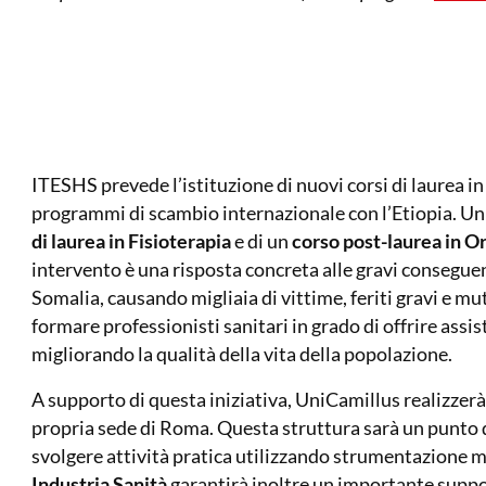
ITESHS prevede l’istituzione di nuovi corsi di laurea i
programmi di scambio internazionale con l’Etiopia. Uni
di laurea in Fisioterapia
e di un
corso post-laurea in O
intervento è una risposta concreta alle gravi conseguenz
Somalia, causando migliaia di vittime, feriti gravi e mu
formare professionisti sanitari in grado di offrire assist
migliorando la qualità della vita della popolazione.
A supporto di questa iniziativa, UniCamillus realizzer
propria sede di Roma. Questa struttura sarà un punto d
svolgere attività pratica utilizzando strumentazione 
Industria Sanità
garantirà inoltre un importante suppo