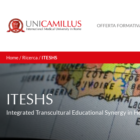
OFFERTA FORMATIV
Home
/
Ricerca
/
ITESHS
ITESHS
Integrated Transcultural Educational Synergy in H