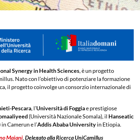
ional Synergy in Health Sciences
, è un progetto
llus. Nato con l’obiettivo di potenziare la formazione
ca, il progetto coinvolge un consorzio internazionale di
hieti-Pescara
, l’
Università di Foggia
e prestigiose
omaaliyeed
(Università Nazionale Somala), il
Hanseatic
 in Camerun e l’
Addis Ababa University
in Etiopia.
ano Maiani
,
Delegato alla Ricerca UniCamillus