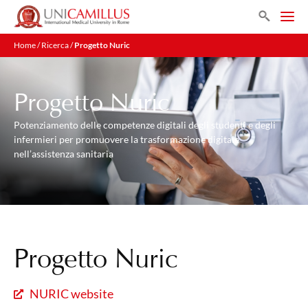
Search
Home
/
Ricerca
/
Progetto Nuric
Progetto Nuric
Potenziamento delle competenze digitali degli studenti e degli
infermieri per promuovere la trasformazione digitale
nell’assistenza sanitaria
Progetto Nuric
NURIC website