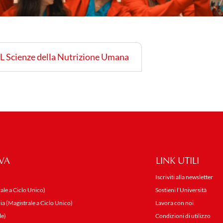
L Scienze della Nutrizione Umana
VA
LINK UTILI
Iscriviti alla newsletter
ale a Ciclo Unico)
Sostieni l’Università
ia (Magistrale a Ciclo Unico)
Lavora con noi
le)
Condizioni di utilizzo