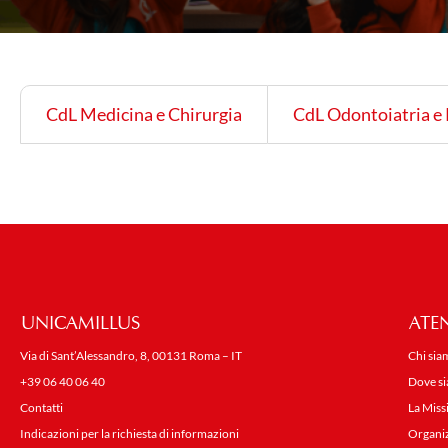
CdL Medicina e Chirurgia
CdL Odontoiatria e 
UNICAMILLUS
ATE
Via di Sant’Alessandro, 8, 00131 Roma – IT
Chi sia
+39 06 40 06 40
Dove s
Contatti
La Miss
Indicazioni per la richiesta di informazioni
Organi