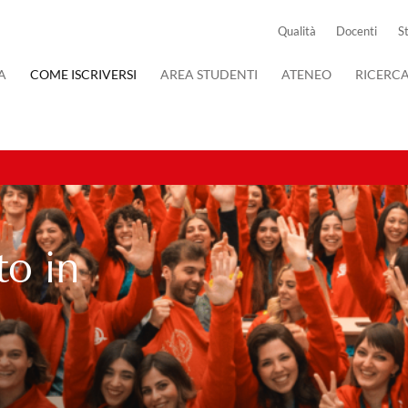
Qualità
Docenti
S
A
COME ISCRIVERSI
AREA STUDENTI
ATENEO
RICERC
to in