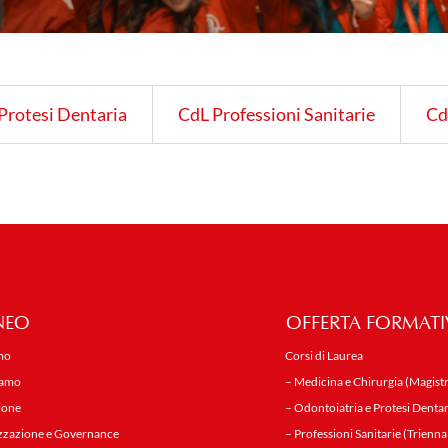
Protesi Dentaria
CdL Professioni Sanitarie
Cd
NEO
OFFERTA FORMATI
mo
Corsi di Laurea
iamo
– Medicina e Chirurgia (Magistr
ione
– Odontoiatria e Protesi Dentar
zzazione e Governance
– Professioni Sanitarie (Trienna